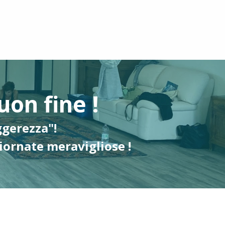
uon fine !
ggerezza"!
giornate meravigliose !