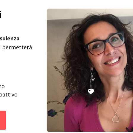
i
nsulenza
ti permetterà
no
oattivo