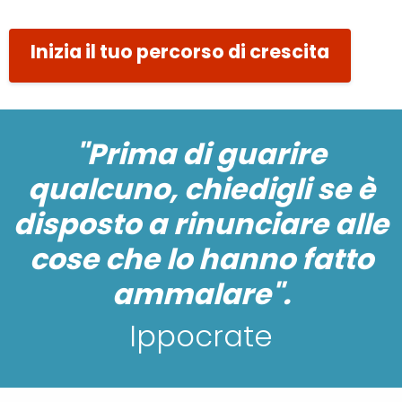
Inizia il tuo percorso di crescita
"Prima di guarire
qualcuno, chiedigli se è
disposto a rinunciare alle
cose che lo hanno fatto
ammalare".
Ippocrate