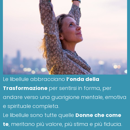
Le libellule abbracciano
l’onda della
Trasformazione
per sentirsi in forma, per
andare verso una guarigione mentale, emotiva
e spirituale completa.
Le libellule sono tutte quelle
Donne che come
te
, meritano più valore, più stima e più fiducia.